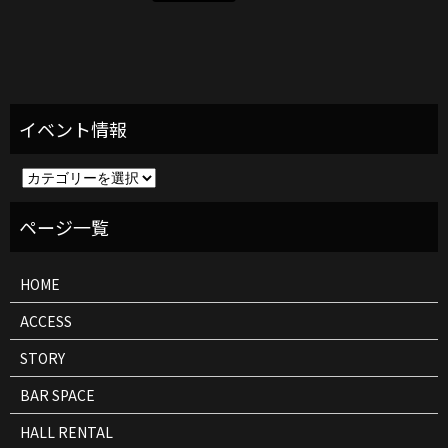
イ
ベ
ン
ト
情
報
HOME
ACCESS
STORY
BAR SPACE
HALL RENTAL