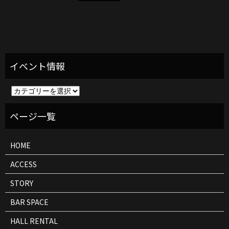
イ
ベ
ン
ト
情
報
HOME
ACCESS
STORY
BAR SPACE
HALL RENTAL