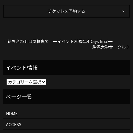
チケットを予約する
待ち合わせは屋根裏で ━イベント20周年4Days final━
駒沢大学サークル
イ
ベ
ン
ト
情
報
HOME
ACCESS