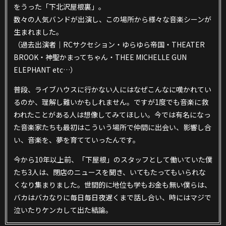
をうった「下北沢屋根裏」。
数々の人気バンドが出演し、この場所から様々な音楽シーンが
生まれました。
（過去出演者｜RCサクセション・ゆらゆら帝国・THEATER
BROOK・神聖かまってちゃん・THEE MICHELLE GUN
ELEPHANT etc…）
普段、ライブハウスに行かない人にはなぜこんなに嘆かれてい
るのか、理解し難いかもしれません。ですが1度でも音楽に救
われたことがある人は想像してみてほしい。今では有名になっ
た音楽家たちも最初はこういう場所で仲間に出会い、影響し合
い、音楽を、夢を育てていったんです。
今から10年以上前、「下屋根」のスタッフとして働いていた僕
たち3人は、閉店のニュースを聞き、いてもたってもいられな
くなり集まりました。世間的に地位も学もお金も無い僕らは、
バカはバカなりに毎日毎日夜遅くまで話し合い、時にはマジで
泣いたりケンカして出た結論。