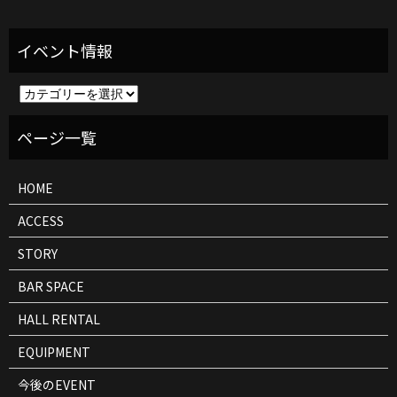
イ
ベ
ン
ト
情
報
HOME
ACCESS
STORY
BAR SPACE
HALL RENTAL
EQUIPMENT
今後のEVENT