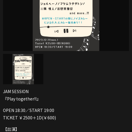
JAM SESSION
『Play together!!』
OPEN 18:30／START 19:00
TICKET ￥2500＋1D(￥600)
【出演】