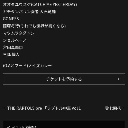
オオタユウスケ(CATCH ME YESTERDAY)
ガチタンバリン奏者 大石竜輔
GOMESS
篠塚将行(それでも世界が続くなら)
マツムラタダトシ
ショルヘーノ
宮田真面目
三隅 憧人
(O.Aとフード)ノイズカレー
チケットを予約する
THE RAPTOLS pre 「ラプトル中毒 Vol.1」
零七開花