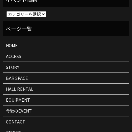
イ
ベ
ン
ト
情
報
HOME
ACCESS
STORY
BAR SPACE
HALL RENTAL
EQUIPMENT
今後のEVENT
CONTACT