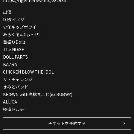
https://tiget.net/events/281983
出演
DJダイノジ
少年キッズボウイ
みらくる⭐︎ふぉ〜ぜ
首振りDolls
The NOiSE
DOLL PARTS
BAZRA
CHICKEN BLOW THE IDOL
ザ・チャレンジ
きみとバンド
KRΦWN with高橋まこと(ex.BOØWY)
ALLiCA
極道ドルチェ
チケットを予約する