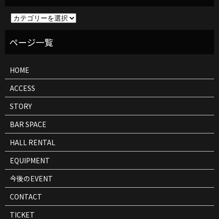
イ
ベ
ン
ト
情
報
HOME
ACCESS
STORY
BAR SPACE
HALL RENTAL
EQUIPMENT
今後のEVENT
CONTACT
TICKET