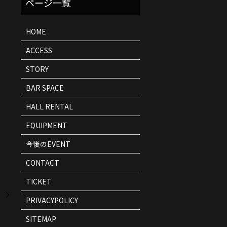
ト
情
報
HOME
ACCESS
STORY
BAR SPACE
HALL RENTAL
EQUIPMENT
今後のEVENT
CONTACT
TICKET
！
PRIVACYPOLICY
SITEMAP