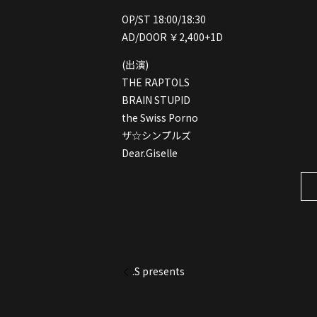
OP/ST 18:00/18:30
AD/DOOR ￥2,400+1D
(出演)
THE RAPTOLS
BRAIN STUPID
the Swiss Porno
ザ☆シンプルズ
Dear.Giselle
.S presents