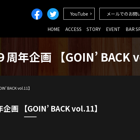
YouTube
メールでのお問
HOME
ACCESS
STORY
EVENT
BAR S
周年企画 【GOIN’ BACK vo
 BACK vol.11】
 【GOIN’ BACK vol.11】