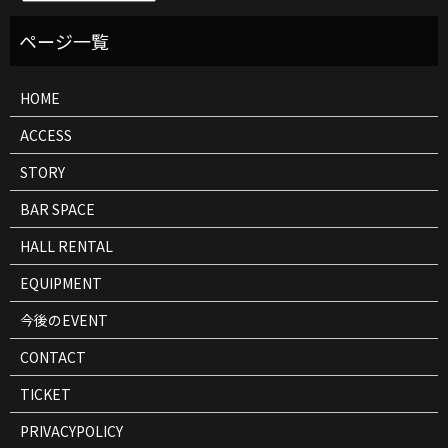
ベ
ン
ト
情
報
HOME
ACCESS
STORY
BAR SPACE
HALL RENTAL
EQUIPMENT
今後のEVENT
CONTACT
TICKET
PRIVACYPOLICY