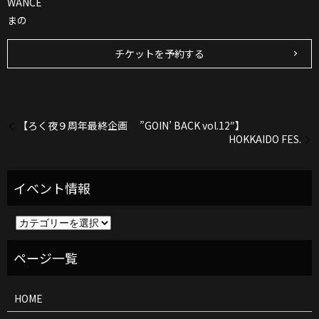
WANCE
まの
チケットを予約する
【ろく夜９周年最終企画 ”GOIN’ BACK vol.12″】
HOKKAIDO FES.
イ
ベ
ン
ト
情
報
HOME