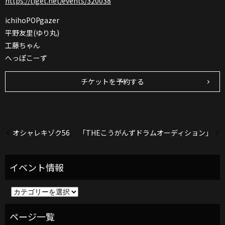
https://tiget.net/events/320038
ichihoPOPgazer
平野友里(ゆり丸)
工藤ちゃん
へっぽこーず
チケットを予約する
オシャレキゾク56
「THEこうがんずドラムオーディション」
イ
ベ
ン
ト