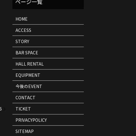
ト
情
報
HOME
ACCESS
STORY
BAR SPACE
HALL RENTAL
EQUIPMENT
今後のEVENT
CONTACT
TICKET
6
PRIVACYPOLICY
SITEMAP