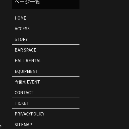
ト
情
報
HOME
ACCESS
STORY
BAR SPACE
HALL RENTAL
EQUIPMENT
今後のEVENT
CONTACT
TICKET
PRIVACYPOLICY
SITEMAP
で