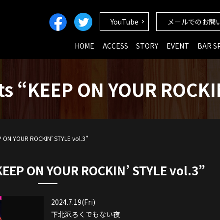
YouTube
メールでのお問
HOME
ACCESS
STORY
EVENT
BAR S
s “KEEP ON YOUR ROCKIN
P ON YOUR ROCKIN’ STYLE vol.3”
EEP ON YOUR ROCKIN’ STYLE vol.3”
2024.7.19(Fri)
下北沢ろくでもない夜