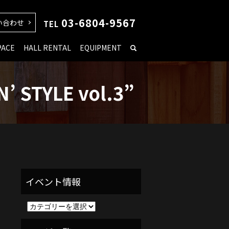
03-6804-9567
い合わせ
TEL
PACE
HALL RENTAL
EQUIPMENT
’ STYLE vol.3”
イ
ベ
ン