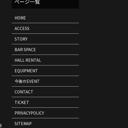
ト
情
報
HOME
ACCESS
STORY
BAR SPACE
HALL RENTAL
EQUIPMENT
今後のEVENT
CONTACT
TICKET
PRIVACYPOLICY
SITEMAP
8