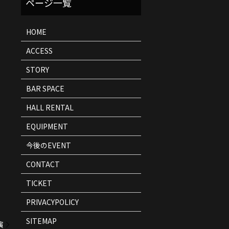
ト
情
報
HOME
ACCESS
STORY
BAR SPACE
HALL RENTAL
EQUIPMENT
今後のEVENT
CONTACT
TICKET
PRIVACYPOLICY
SITEMAP
演