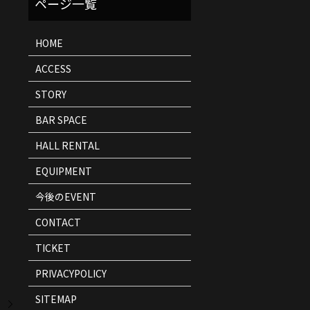
ト
情
報
HOME
ACCESS
STORY
BAR SPACE
HALL RENTAL
EQUIPMENT
今後のEVENT
CONTACT
TICKET
PRIVACYPOLICY
SITEMAP
】