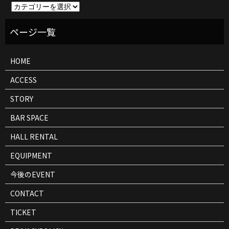
イ
ベ
ン
ト
情
報
HOME
ACCESS
STORY
BAR SPACE
HALL RENTAL
EQUIPMENT
今後のEVENT
CONTACT
TICKET