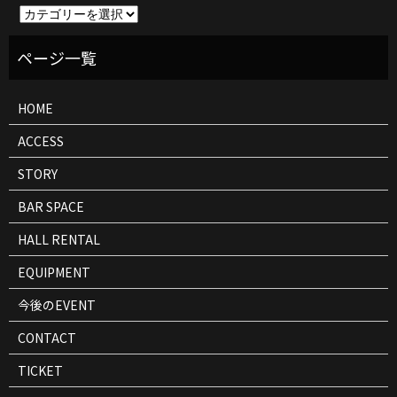
イ
ベ
ン
ト
情
報
HOME
ACCESS
STORY
BAR SPACE
HALL RENTAL
EQUIPMENT
今後のEVENT
CONTACT
TICKET