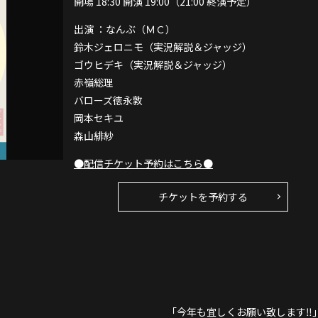
開場 18:30 開演 19:00（21:00 終演予定）
出演 ：なんぶ（ＭＣ）
鈴木ジェロニモ（実況解説＆ジャッジ）
ゴウヒデキ（実況解説＆ジャッジ）
赤嶺総理
バローズ徳永敦
岡本セキユ
森山緋紗
●配信チケット予約はこちら●
チケットを予約する
「今年も宜しくお願い致します‼