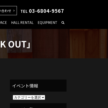
03-6804-9567
い合わせ
TEL
PACE
HALL RENTAL
EQUIPMENT
 OUT」
イ
ベ
ン