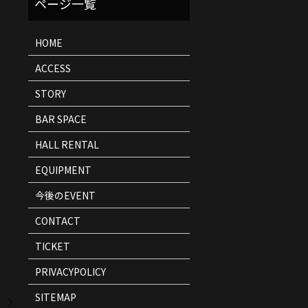
ト
情
報
HOME
ACCESS
STORY
BAR SPACE
HALL RENTAL
EQUIPMENT
今後のEVENT
CONTACT
TICKET
PRIVACYPOLICY
SITEMAP
」