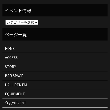
イ
ベ
ン
ト
情
報
HOME
ACCESS
STORY
BAR SPACE
HALL RENTAL
EQUIPMENT
今後のEVENT