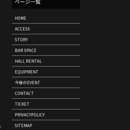
ト
情
報
HOME
ACCESS
STORY
BAR SPACE
HALL RENTAL
EQUIPMENT
今後のEVENT
CONTACT
TICKET
PRIVACYPOLICY
SITEMAP
？