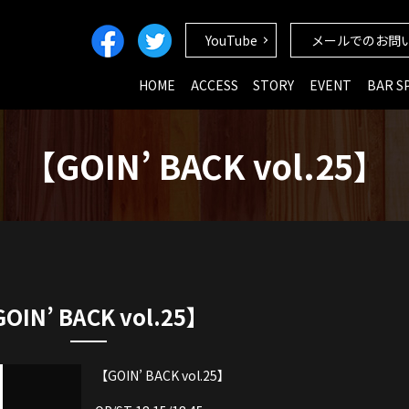
YouTube
メールでのお問
HOME
ACCESS
STORY
EVENT
BAR S
【GOIN’ BACK vol.25】
】
OIN’ BACK vol.25】
【GOIN’ BACK vol.25】