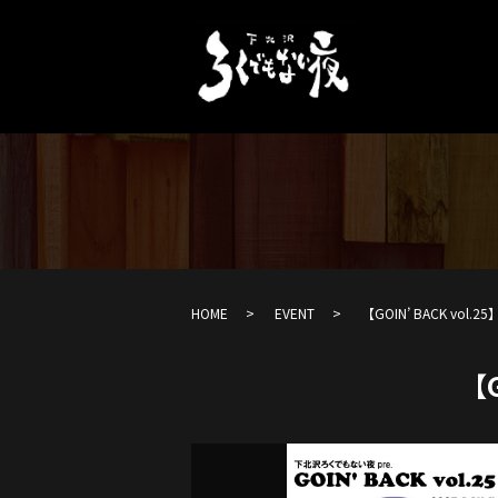
HOME
EVENT
【GOIN’ BACK vol.25
【G