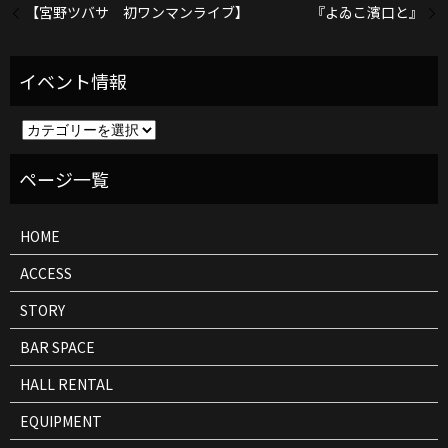
【宮野ツバサ 初ワンマンライブ】
『よゐこ濱口と』
イ
ベ
ン
ト
情
報
HOME
ACCESS
STORY
BAR SPACE
HALL RENTAL
EQUIPMENT