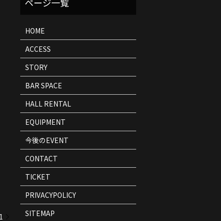
ト
情
報
HOME
ACCESS
STORY
BAR SPACE
HALL RENTAL
EQUIPMENT
今後のEVENT
CONTACT
TICKET
PRIVACYPOLICY
SITEMAP
1