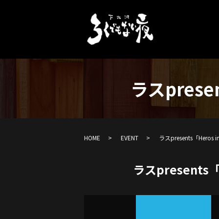
ラスpres
HOME
EVENT
ラスpresents「Her
ラスpresents