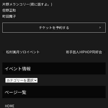
片野メランコリー(君に話すよ。)
但野正和
町田魔子
チケットを予約する
松村美月ソロイベント
若手芸人HIPHOP同好会
イ
ベ
ン
ト
情
報
HOME