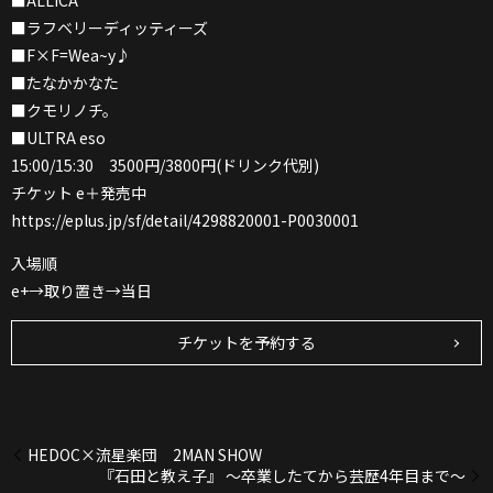
■ALLiCA
■ラフベリーディッティーズ
■F×F=Wea~y♪
■たなかかなた
■クモリノチ。
■ULTRA eso
15:00/15:30 3500円/3800円(ドリンク代別)
チケット e＋発売中
https://eplus.jp/sf/detail/4298820001-P0030001
入場順
e+→取り置き→当日
チケットを予約する
HEDOC×流星楽団 2MAN SHOW
『石田と教え子』 ～卒業したてから芸歴4年目まで～