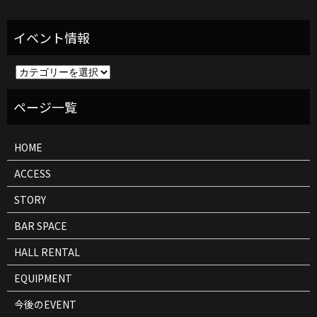
イ
ベ
ン
ト
情
報
HOME
ACCESS
STORY
BAR SPACE
HALL RENTAL
EQUIPMENT
今後のEVENT