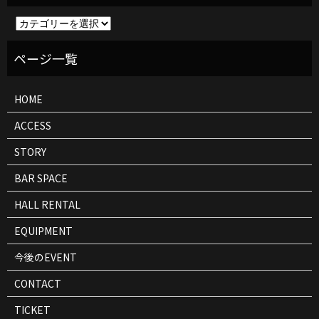
イ
ベ
ン
ト
情
報
HOME
ACCESS
STORY
BAR SPACE
HALL RENTAL
EQUIPMENT
今後のEVENT
CONTACT
TICKET