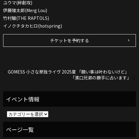
ユウマ(絆創攻)
伊藤陵太郎(Merg Lou)
竹村駿(THE RAPTOLS)
イノクチタカヒロ(hotspring)
チケットを予約する
GOMESS 小さな単独ライヴ 2025夏 「願い事は叶わないけど」
「濱口兄弟の勝手に占います」
イ
ベ
ン
ト
情