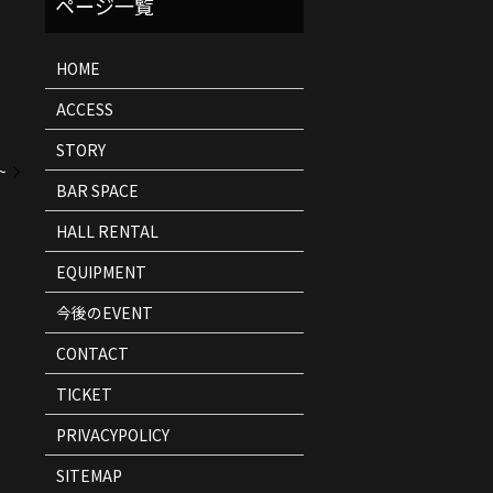
ト
情
報
HOME
ACCESS
STORY
~
BAR SPACE
HALL RENTAL
EQUIPMENT
今後のEVENT
CONTACT
TICKET
PRIVACYPOLICY
SITEMAP