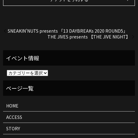
SNEAKIN’NUTS presents 「13 DAYBREAKs 2020 ROUND5」
THE JIVES presents 【THE JIVE NIGHT】
イ
ベ
ン
ト
情
報
HOME
ACCESS
STORY