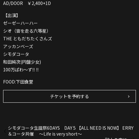
AD/DOOR ￥2,400+1D
【出演】
ゼーゼーハーハー
シオ（宙を走る六等星）
THE ともだちたくさんズ
アッカンべーズ
シモダコータ
和田純次(円盤少女)
100万ぱわ〜ず‼ ‼
FOOD:下田食堂
チケットを予約する
シモダコータ生誕祭6DAYS DAY 5 【ALL NEED IS NOW】 ERRY
＆コータ共催 ～Life is very short～