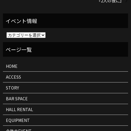
『2人の夜に』
イ
ベ
ン
ト
情
報
HOME
ACCESS
STORY
BAR SPACE
HALL RENTAL
EQUIPMENT