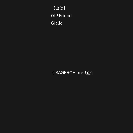
【出演】
Oh! Friends
Giallo
KAGEROH pre. 屈折