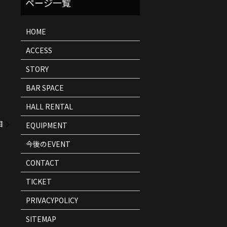
ト
情
報
HOME
ACCESS
STORY
BAR SPACE
HALL RENTAL
目
EQUIPMENT
今後のEVENT
CONTACT
TICKET
PRIVACYPOLICY
SITEMAP