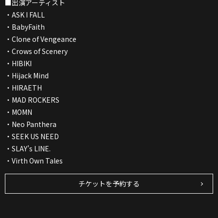
■出演アーティスト
・ASK I FALL
・BabyFaith
・Clone of Vengeance
・Crows of Scenery
・HIBIKI
・Hijack Mind
・HIRAETH
・MAD ROCKERS
・MOMN
・Neo Panthera
・SEEK US NEED
・SLAY’s LINE.
・Virth Own Tales
チケットを予約する