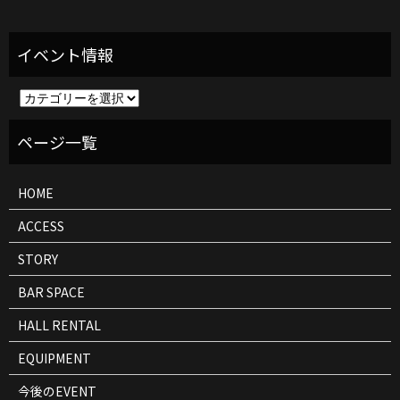
イ
ベ
ン
ト
情
報
HOME
ACCESS
STORY
BAR SPACE
HALL RENTAL
EQUIPMENT
今後のEVENT