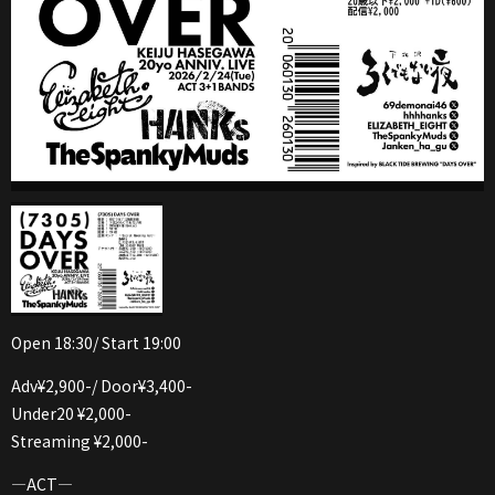
Open 18:30/ Start 19:00
Adv¥2,900-/ Door¥3,400-
Under20 ¥2,000-
Streaming ¥2,000-
—ACT—