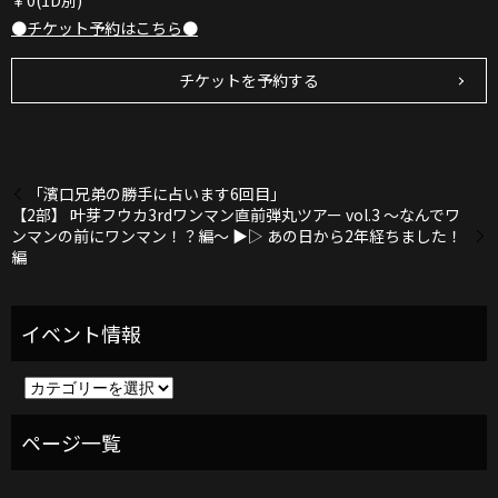
￥0(1D別)
●チケット予約はこちら●
チケットを予約する
「濱口兄弟の勝手に占います6回目」
【2部】 叶芽フウカ3rdワンマン直前弾丸ツアー vol.3 〜なんでワ
ンマンの前にワンマン！？編〜 ▶︎▷ あの日から2年経ちました！
編
イ
ベ
ン
ト
情
報