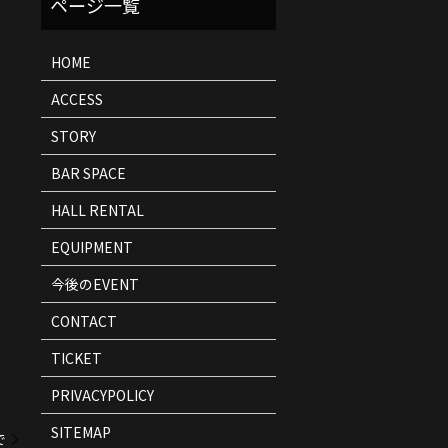
ト
情
報
HOME
ACCESS
STORY
BAR SPACE
HALL RENTAL
EQUIPMENT
今後のEVENT
CONTACT
TICKET
PRIVACYPOLICY
SITEMAP
で