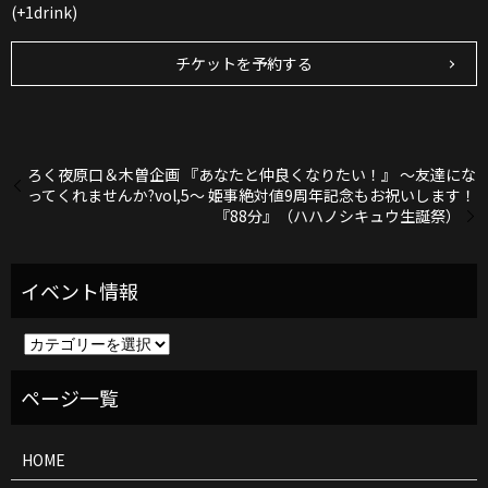
(+1drink)
チケットを予約する
ろく夜原口＆木曽企画 『あなたと仲良くなりたい！』 〜友達にな
ってくれませんか?vol,5～ 姫事絶対値9周年記念もお祝いします！
『88分』（ハハノシキュウ生誕祭）
イ
ベ
ン
ト
情
報
HOME