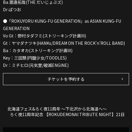
Ba 渡邉拓哉(THE だいじょぶズ)
Dr ぱつお
●「ROKUYORU KUNG-FU GENERATION」as ASIAN KUNG-FU
GENERATION
Vo Gt：野村タダフミ(ストリーキング計画III)
Gt：ヤマダナツキ(HANKs/DREAM ON THE ROCK’n’ROLL BAND)
Ba：カタオカ(ストリーキング計画III)
Key：三田慧(円盤少女/TOODLES)
Dr：ミチヒロ(元気堂/破滅ENGINE)
チケットを予約する
北海道フェス&ろく夜11周年 〜下北沢から北海道へ〜
ろく夜11周年記念 【ROKUDEMONAI TRIBUTE NIGHT】21日