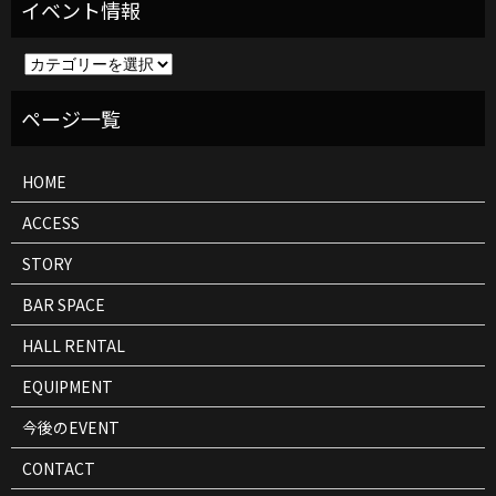
イ
ベ
ン
ト
情
報
HOME
ACCESS
STORY
BAR SPACE
HALL RENTAL
EQUIPMENT
今後のEVENT
CONTACT