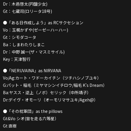
Dr：木邑啓太(円盤少女)
Gt：七蔵司(ロリータ18号)
●「ある日作成しよう」as RCサクセション
Vo：玉梶かずや(ゼーゼーハーハー)
Gt：シモダコータ
Ba：しまわたりしまこ
Dr：中野 誠一(ザ・マスミサイル)
Key：天津智行
●「NERUVAINA」as NIRVANA
Vo/Ag:カート・ワドーカイチン（ツチハシノブユキ）
G:パット・稲毛（ミヤマシンイチロウ/稲毛 K’s Dream）
Ba:ヤスス・逆上（ノボ）セリック（中所靖子）
Dr:デイヴ・オモーリ（オーモリマサユキ/Ageh@）
●「その枕軍団」as the pillows
Gt&Vo シオ(宙を走る六等星）
Gt 直樹