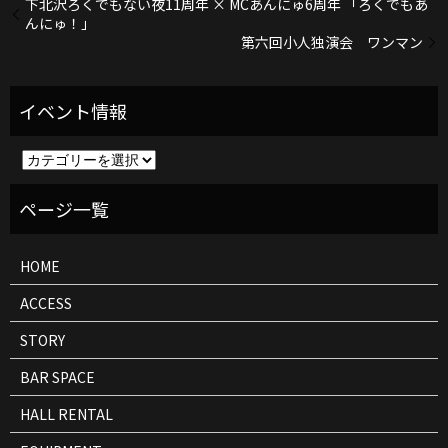
下北沢ろくでもない夜11周年 × MCあんにゅ6周年 「ろくでもあ
んにゅ！」
第六回小人独演会 ワンマン
イ
ベ
ン
ト
情
報
HOME
ACCESS
STORY
BAR SPACE
HALL RENTAL