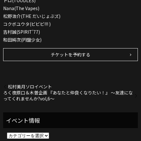
トロ(TOODLES)
Nana(The Vapes)
松野浩介(THE だいじょぶズ)
コクボユウタ(ビビビ!!! )
吉村誠(SPIRIT’77)
和田純次(円盤少女)
チケットを予約する
松村美月ソロイベント
ろく夜原口＆木曽企画 『あなたと仲良くなりたい！』 〜友達にな
ってくれませんか?vol,6～
イ