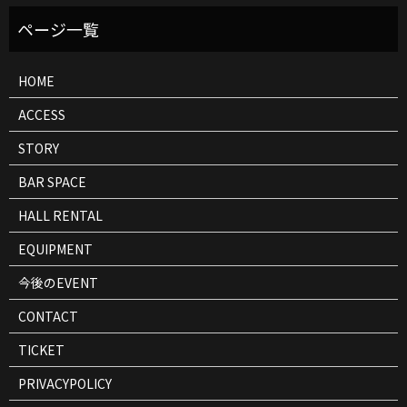
ベ
ン
ト
情
報
HOME
ACCESS
STORY
BAR SPACE
HALL RENTAL
EQUIPMENT
今後のEVENT
CONTACT
TICKET
PRIVACYPOLICY