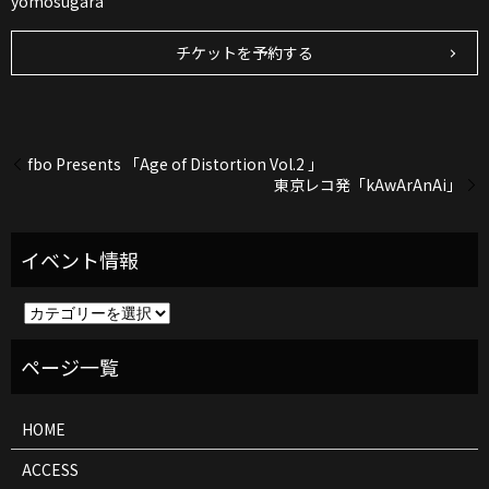
yomosugara
チケットを予約する
fbo Presents 「Age of Distortion Vol.2 」
東京レコ発「kAwArAnAi」
イ
ベ
ン
ト
情
報
HOME
ACCESS