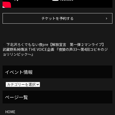
チケットを予約する
下北沢ろくでもない夜pre【解放宣言 第一弾２マンライブ】
武蔵野系純情派 THE VOICE企画 『夜狼の声33～第4回コビキのジ
ョリリンピック～』
イ
ベ
ン
ト
情
報
HOME