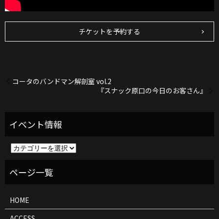
チケットを予約する
コータのバンドマン解剖室 vol.2
『スナック原口の今日のお客さん』
イ
ベ
ン
ト
情
報
HOME
ACCESS