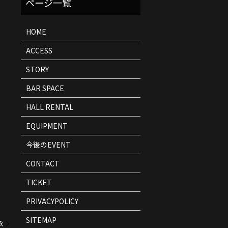
ト
情
報
HOME
ACCESS
STORY
BAR SPACE
HALL RENTAL
EQUIPMENT
今後のEVENT
CONTACT
TICKET
PRIVACYPOLICY
SITEMAP
承