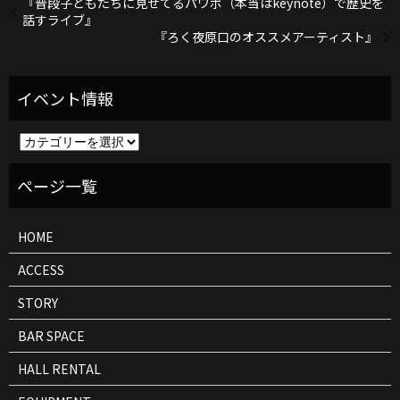
『普段子どもたちに見せてるパワポ（本当はkeynote）で歴史を
話すライブ』
『ろく夜原口のオススメアーティスト』
イ
ベ
ン
ト
情
報
HOME
ACCESS
STORY
BAR SPACE
HALL RENTAL