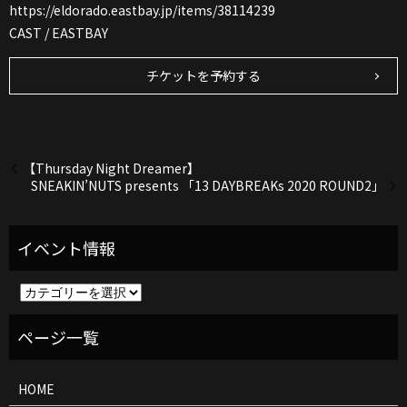
https://eldorado.eastbay.jp/items/38114239
CAST / EASTBAY
チケットを予約する
【Thursday Night Dreamer】
SNEAKIN’NUTS presents 「13 DAYBREAKs 2020 ROUND2」
イ
ベ
ン
ト
情
報
HOME