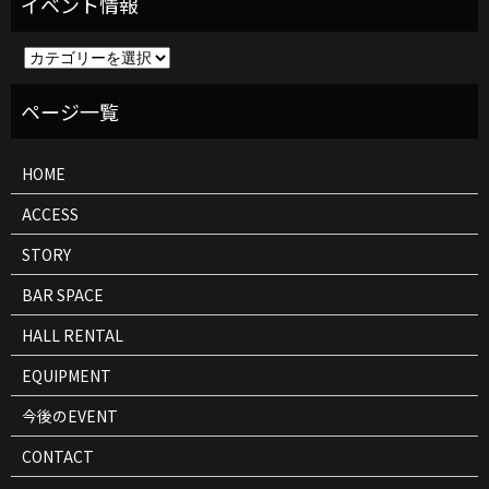
イ
ベ
ン
ト
情
報
HOME
ACCESS
STORY
BAR SPACE
HALL RENTAL
EQUIPMENT
今後のEVENT
CONTACT