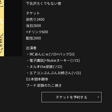
下北沢ろくでもない夜
チケット
前売り2400
当日2600
+ドリンク600
配信2000
出演者
・MCあんにゅ(ソロ+バックDJ)
・電子講談|=Nukieヌーキー(ソロ)
・ヌルオthe部族(ソロ)
・エアコンぶんぶんお姉さん(ソロ)
DJ:本間本願寺
フード:部族のたこ焼き
チケットを予約する