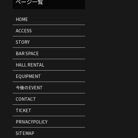
ト
情
報
HOME
ACCESS
STORY
BAR SPACE
HALL RENTAL
EQUIPMENT
今後のEVENT
CONTACT
TICKET
PRIVACYPOLICY
SITEMAP