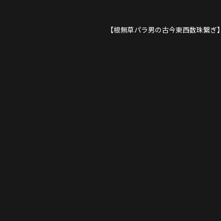
【根無草パラ男の古今東西数珠繋ぎ