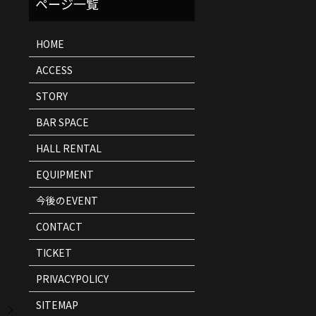
ト
情
報
HOME
ACCESS
STORY
BAR SPACE
HALL RENTAL
EQUIPMENT
今後のEVENT
CONTACT
TICKET
PRIVACYPOLICY
SITEMAP
」