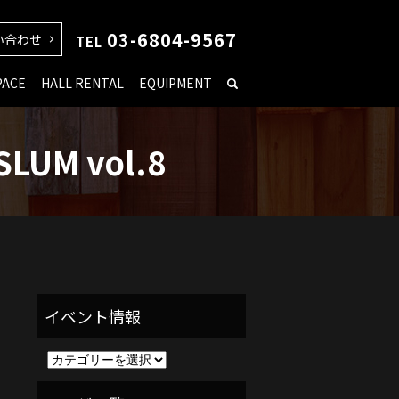
03-6804-9567
い合わせ
TEL
PACE
HALL RENTAL
EQUIPMENT
SLUM vol.8
イ
ベ
ン